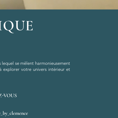
IQUE
ns lequel se mêlent harmonieusement
à explorer votre univers intérieur et
Z-VOUS
e_by_clemence