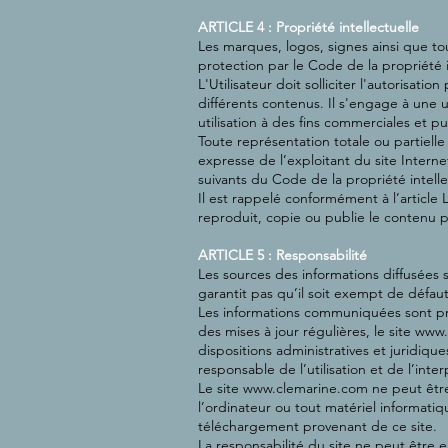
ARTICLE 4 : Propriété intellectuelle
Les marques, logos, signes ainsi que tou
protection par le Code de la propriété i
L'Utilisateur doit solliciter l'autorisat
différents contenus. Il s'engage à une u
utilisation à des fins commerciales et pub
Toute représentation totale ou partielle
expresse de l’exploitant du site Interne
suivants du Code de la propriété intelle
Il est rappelé conformément à l’article 
reproduit, copie ou publie le contenu pr
ARTICLE 5 : Responsabilité
Les sources des informations diffusées s
garantit pas qu’il soit exempt de défaut
Les informations communiquées sont prés
des mises à jour régulières, le site
www.
dispositions administratives et juridiqu
responsable de l’utilisation et de l’inte
Le site
www.clemarine.com
ne peut être
l’ordinateur ou tout matériel informatiqu
téléchargement provenant de ce site.
La responsabilité du site ne peut être 