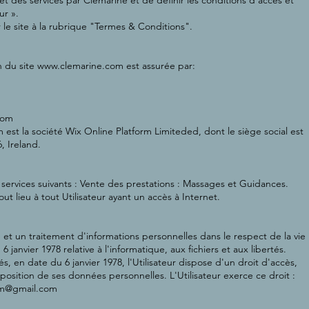
et des services par Clémarine et de définir les conditions d’accès et
ur ».
le site à la rubrique "Termes & Conditions".
on du site
www.clemarine.com
est assurée par:
com
m
est la société Wix Online Platform Limiteded, dont le siège social est
, Ireland.
services suivants : Vente des prestations : Massages et Guidances.
ut lieu à tout Utilisateur ayant un accès à Internet.
te et un traitement d'informations personnelles dans le respect de la vie
 janvier 1978 relative à l'informatique, aux fichiers et aux libertés.
és, en date du 6 janvier 1978, l'Utilisateur dispose d'un droit d'accès,
position de ses données personnelles. L'Utilisateur exerce ce droit :
em@gmail.com