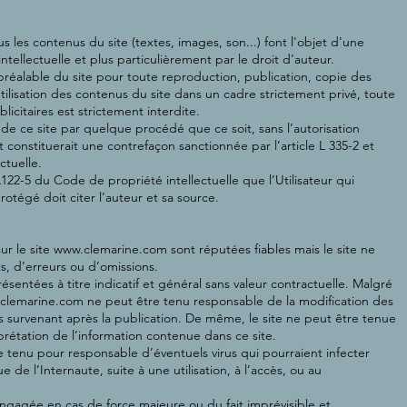
s les contenus du site (textes, images, son...) font l'objet d'une
ntellectuelle et plus particulièrement par le droit d'auteur.
ion préalable du site pour toute reproduction, publication, copie des
tilisation des contenus du site dans un cadre strictement privé, toute
licitaires est strictement interdite.
 de ce site par quelque procédé que ce soit, sans l’autorisation
t constituerait une contrefaçon sanctionnée par l’article L 335-2 et
ctuelle.
L122-5 du Code de propriété intellectuelle que l’Utilisateur qui
otégé doit citer l’auteur et sa source.
ur le site
www.clemarine.com
sont réputées fiables mais le site ne
s, d’erreurs ou d’omissions.
entées à titre indicatif et général sans valeur contractuelle. Malgré
clemarine.com
ne peut être tenu responsable de la modification des
es survenant après la publication. De même, le site ne peut être tenue
rprétation de l’information contenue dans ce site.
 tenu pour responsable d’éventuels virus qui pourraient infecter
e de l’Internaute, suite à une utilisation, à l’accès, ou au
engagée en cas de force majeure ou du fait imprévisible et