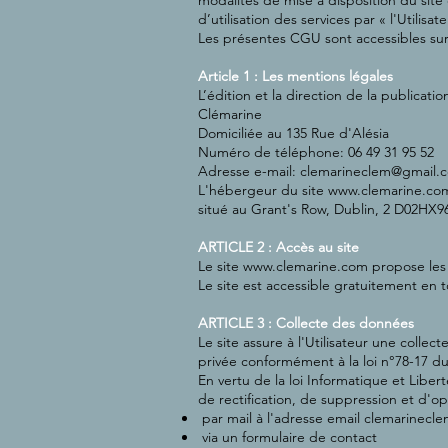
modalités de mise à disposition du site 
d’utilisation des services par « l'Utilisate
Les présentes CGU sont accessibles sur 
Article 1 : Les mentions légales
L’édition et la direction de la publicati
Clémarine
Domiciliée au 135 Rue d'Alésia
Numéro de téléphone: 06 49 31 95 52
Adresse e-mail: clemarineclem@gmail.
L'hébergeur du site
www.clemarine.co
situé au Grant's Row, Dublin, 2 D02HX96
ARTICLE 2 : Accès au site
Le site
www.clemarine.com
propose les 
Le site est accessible gratuitement en to
ARTICLE 3 : Collecte des données
Le site assure à l'Utilisateur une collec
privée conformément à la loi n°78-17 du 6
En vertu de la loi Informatique et Libert
de rectification, de suppression et d'op
par mail à l'adresse email
clemarinecl
via un formulaire de contact