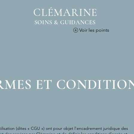
CLÉMARINE
SOINS & GUIDANCES
Voir les points
RMES ET CONDITIO
ilisation (dites « CGU ») ont pour objet l'encadrement juridique des