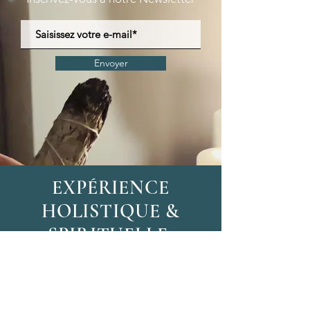
Envoyer
EXPÉRIENCE
HOLISTIQUE &
SPIRITUELLE
Chez Clémarine, nous vous offrons une
véritable expérience, un voyage unique
introspectif dans lequel se mêlent
harmonieusement spiritualité et