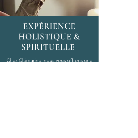
EXPÉRIENCE
HOLISTIQUE &
SPIRITUELLE
Chez Clémarine, nous vous offrons une
véritable expérience, un voyage unique
introspectif dans lequel se mêlent
harmonieusement spiritualité et
re
connexion. Inspirés par la force
apaisante de l'océan, nos soins vous
invitent à explorer votre univers
intérieur et libérer vos tensions afin de
retrouver l'équilibre entre corps et
esprit.
CONTACTEZ- NOUS